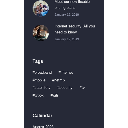
Meet our new flexible
pricing plans
January 12, 2019
Internet security: All you
need to know
January 12, 2019
Tags
broadband
internet
mobile
netmix
satellitetv
security
tv
tvbox
wifi
Calendar
August 2026