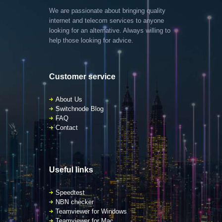
We are passionate about bringing quality
internet and telecom services to anyone
looking for an alternative. Always willing to
help those looking for advice.
Customer service
About Us
Switchnode Blog
FAQ
Contact
Useful links
Speedtest
NBN checker
Teamviewer for Windows
Teamviewer for Mac