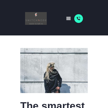
HOME
PACKAGES
ABOUT US
SHOP
NEWS
The smartest